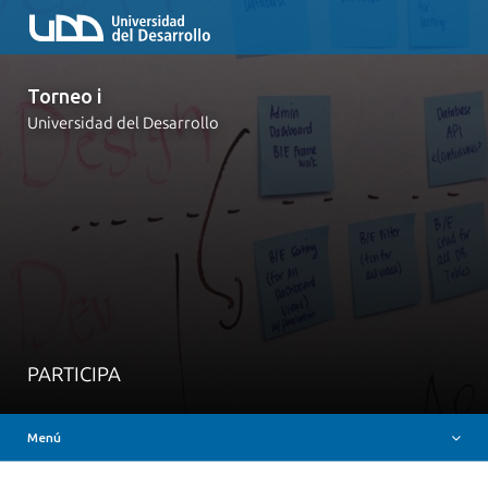
Torneo i
Universidad del Desarrollo
Acerca de
Desafíos
Participa
Premios
Preguntas Frecuentes
PARTICIPA
Bases
Menú
Contacto